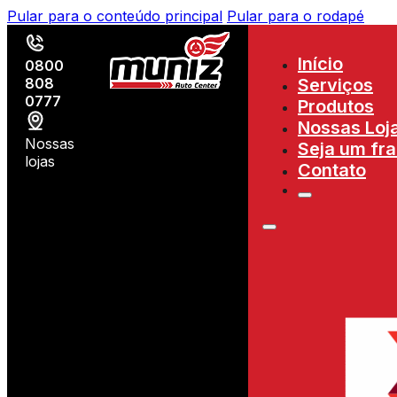
Pular para o conteúdo principal
Pular para o rodapé
Início
0800
808
Serviços
0777
Produtos
Nossas Loj
Nossas
Seja um fr
lojas
Contato