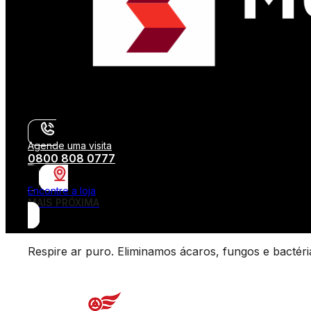
Agende uma visita
0800 808 0777
Encontre a loja
MAIS PRÓXIMA
Respire ar puro. Eliminamos ácaros, fungos e bactér