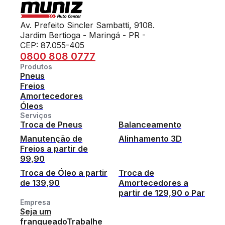
Av. Prefeito Sincler Sambatti, 9108.
Jardim Bertioga - Maringá - PR -
CEP: 87.055-405
0800 808 0777
Produtos
Pneus
Freios
Amortecedores
Óleos
Serviços
Troca de Pneus
Balanceamento
Manutenção de
Alinhamento 3D
Freios a partir de
99,90
Troca de Óleo a partir
Troca de
de 139,90
Amortecedores a
partir de 129,90 o Par
Empresa
Seja um
franqueado
Trabalhe