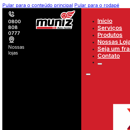
Pular para o conteúdo principal
Pular para o rodapé
Início
0800
808
Serviços
0777
Produtos
Nossas Loj
Nossas
Seja um fr
lojas
Contato