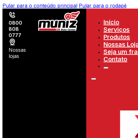
Pular para o conteúdo principal
Pular para o rodapé
Início
0800
808
Serviços
0777
Produtos
Nossas Loj
Nossas
Seja um fr
lojas
Contato