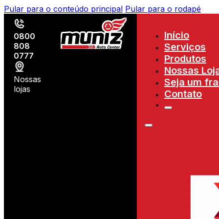
Pular para o conteúdo principal
Pular para o rodapé
Início
0800
808
Serviços
0777
Produtos
Nossas Loj
Nossas
Seja um fr
lojas
Contato