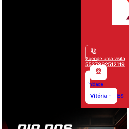
Agende uma visita
5527992512119
Unidade
Vitória -
ES