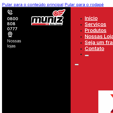
Pular para o conteúdo principal
Pular para o rodapé
Início
0800
808
Serviços
0777
Produtos
Nossas Loj
Nossas
Seja um fr
lojas
Contato