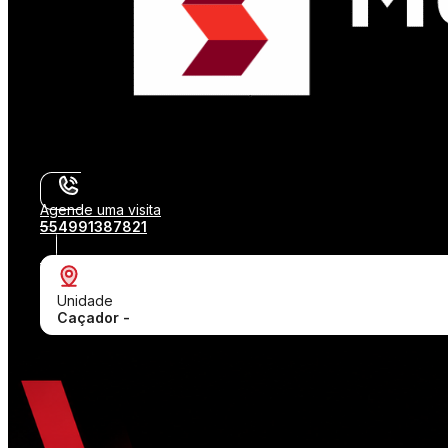
Agende uma visita
554991387821
Unidade
Caçador -