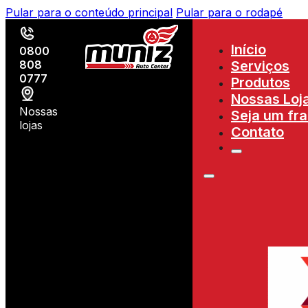
Pular para o conteúdo principal
Pular para o rodapé
Início
0800
808
Serviços
0777
Produtos
Nossas Loj
Nossas
Seja um fr
lojas
Contato