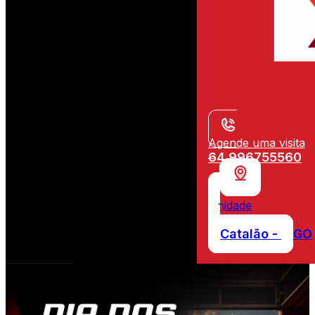
Agende uma visita
64 996755560
Unidade
Catalão -
GO