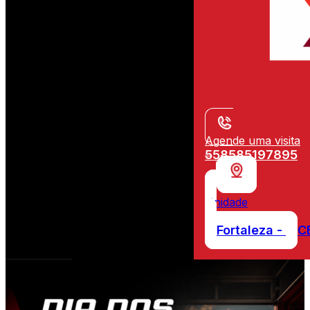
Agende uma visita
558585197895
Unidade
Fortaleza -
C