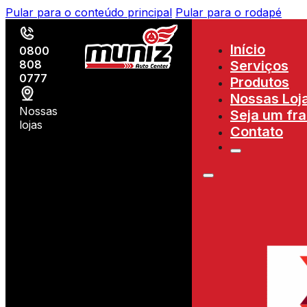
Pular para o conteúdo principal
Pular para o rodapé
Início
0800
808
Serviços
0777
Produtos
Nossas Loj
Nossas
Seja um fr
lojas
Contato