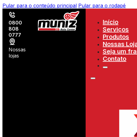
Pular para o conteúdo principal
Pular para o rodapé
Início
0800
808
Serviços
0777
Produtos
Nossas Loj
Nossas
Seja um fr
lojas
Contato