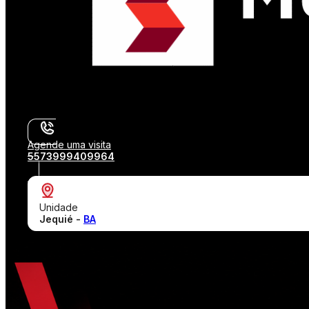
Agende uma visita
5573999409964
Unidade
Jequié -
BA