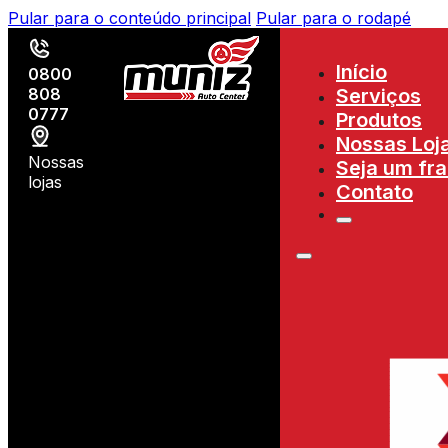
Pular para o conteúdo principal
Pular para o rodapé
Início
0800
808
Serviços
0777
Produtos
Nossas Loj
Nossas
Seja um fr
lojas
Contato