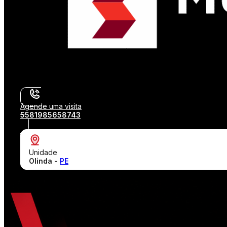
Agende uma visita
5581985658743
Unidade
Olinda -
PE