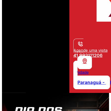
Agende uma visita
41 992111206
Unidade
Paranaguá -