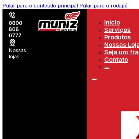
Pular para o conteúdo principal
Pular para o rodapé
Início
0800
808
Serviços
0777
Produtos
Nossas Loj
Nossas
Seja um fr
lojas
Contato