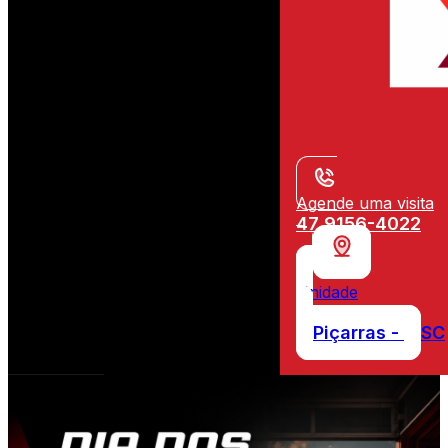
Agende uma visita
47 9156-4022
Unidade
Piçarras -
SC