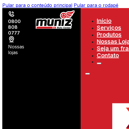
Pular para o conteúdo principal
Pular para o rodapé
Início
0800
808
Serviços
0777
Produtos
Nossas Loj
Nossas
Seja um fr
lojas
Contato