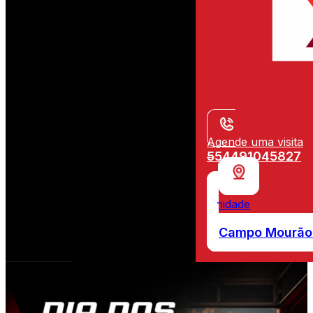
Agende uma visita
554491045827
Unidade
Campo Mourão