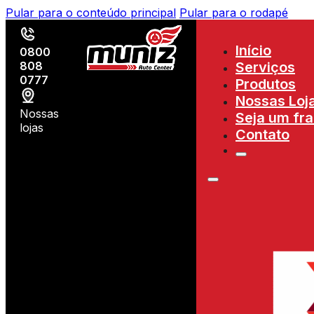
Pular para o conteúdo principal
Pular para o rodapé
Início
0800
808
Serviços
0777
Produtos
Nossas Loj
Nossas
Seja um fr
lojas
Contato