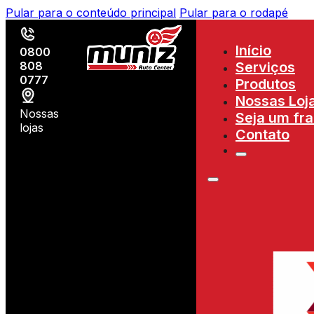
Pular para o conteúdo principal
Pular para o rodapé
Início
0800
808
Serviços
0777
Produtos
Nossas Loj
Nossas
Seja um fr
lojas
Contato