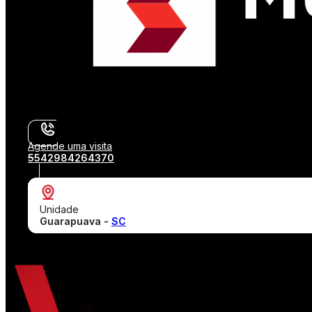
Agende uma visita
5542984264370
Unidade
Guarapuava -
SC