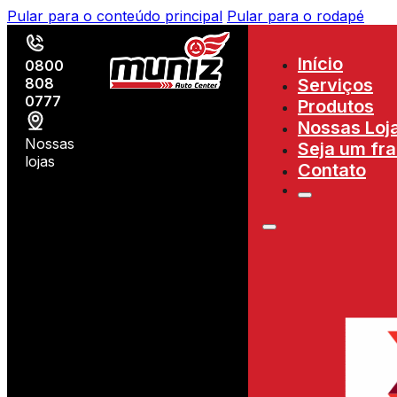
Pular para o conteúdo principal
Pular para o rodapé
Início
0800
808
Serviços
0777
Produtos
Nossas Loj
Nossas
Seja um fr
lojas
Contato