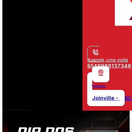
Agende uma visita
5548988137348
Unidade
Joinville -
SC