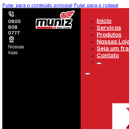
Pular para o conteúdo principal
Pular para o rodapé
Início
0800
808
Serviços
0777
Produtos
Nossas Loj
Nossas
Seja um fr
lojas
Contato