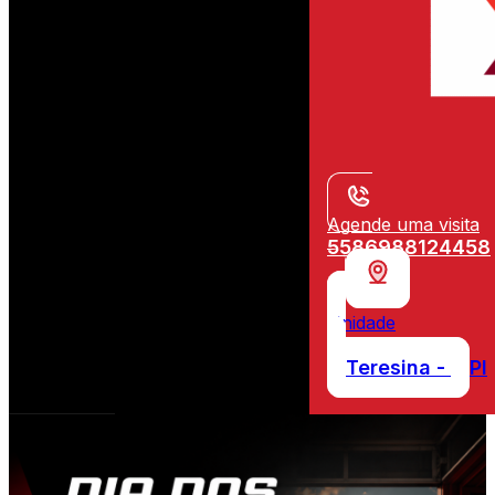
Agende uma visita
5586988124458
Unidade
Teresina -
PI