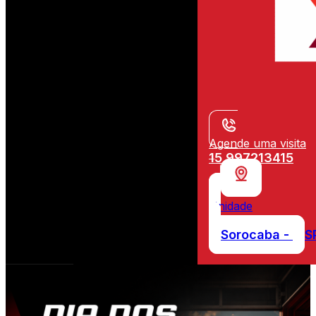
Agende uma visita
15 997213415
Unidade
Sorocaba -
S