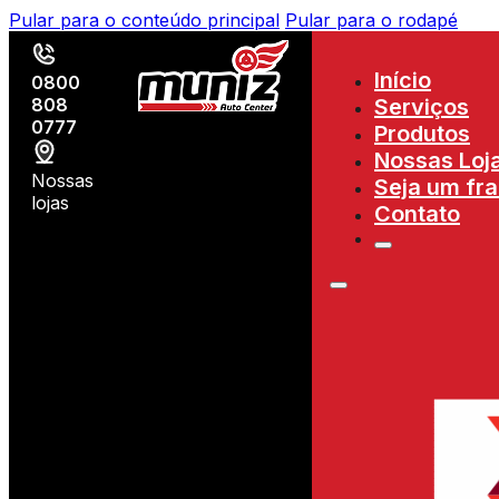
Pular para o conteúdo principal
Pular para o rodapé
Início
0800
808
Serviços
0777
Produtos
Nossas Loj
Nossas
Seja um fr
lojas
Contato