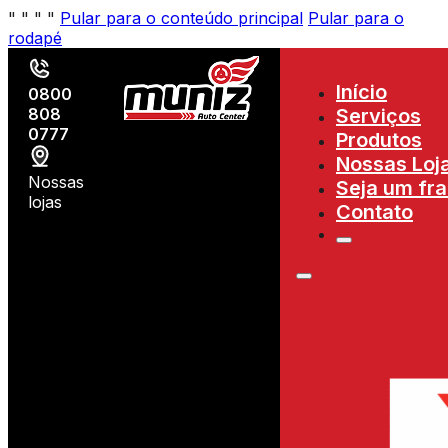
"
"
"
"
Pular para o conteúdo principal
Pular para o
rodapé
Início
0800
808
Serviços
0777
Produtos
Nossas Loj
Nossas
Seja um fr
lojas
Contato