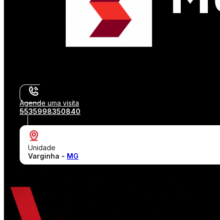
Agende uma visita
5535998350840
Unidade
Varginha -
MG